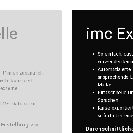
lle
imc E
So einfach, dass
verwenden kan
Automatisierte 
rt*innen zugänglich
ansprechende Le
alte konzipiert
Marke
 externe
Blitzschnelle Ü
Sprachen
 LMS-Dateien zu
Kurse exportie
sofort über ein
 Erstellung von
Durchschnittliche