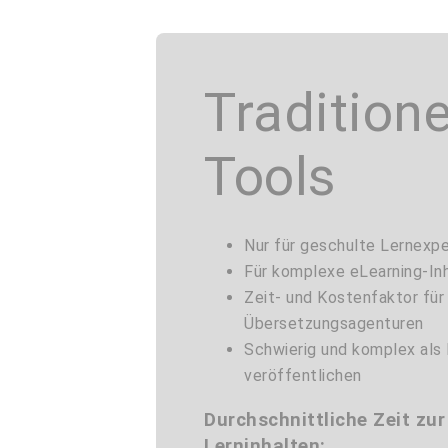
Traditione
Tools
Nur für geschulte Lernexpe
Für komplexe eLearning-Inh
Zeit- und Kostenfaktor für
Übersetzungsagenturen
Schwierig und komplex als
veröffentlichen
Durchschnittliche Zeit zur
Lerninhalten: