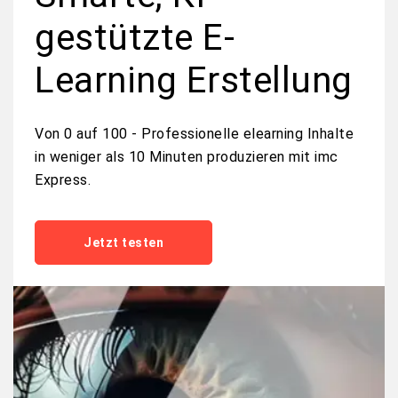
gestützte E-
Learning Erstellung
Vo
n
0 a
u
f 1
00 -
Prof
ession
elle
ele
arning
Inhalte
in
weniger
als
10 Minuten
produzieren mit imc
Express.
Jetzt testen