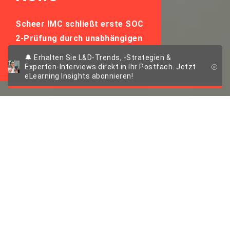
Scheer IMC schließt erste SOC
2-Prüfung durch unabhängigen
Audit erfolgreich ab
🔔 Erhalten Sie L&D-Trends, -Strategien &
Experten-Interviews direkt in Ihr Postfach. Jetzt
eLearning Insights abonnieren!
Scheer IMC schließt
erste SOC 2-Prüfung
durch unabhängigen
Audit erfolgreich ab