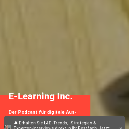
E-Learning Inc.
Der Podcast für digitale Aus-
und Weiterbildung
🔔 Erhalten Sie L&D-Trends, -Strategien &
Experten-Interviews direkt in Ihr Postfach. Jetzt