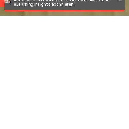
eLearning Insights abonnieren!
Re- und Upskilling
bei der Deutschen
Telekom
„Wir leiden unter einem massiven
Fachkräftemangel“ – dieser Satz aus der
aktuellen Podcast-Folge ist sicherlich erstmal
nichts Neues. Die Antwort der Deutschen
Telekom darauf jedoch zukunftsweisend und als
Best Practice zu sehen. Bereits seit fünf Jahren