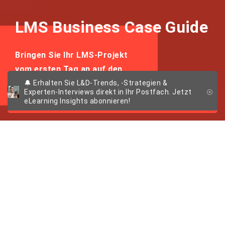
LMS Business Case Guide
Bringen Sie Ihr LMS-Projekt
vom ersten Tag an auf den
richtigen Weg
🔔 Erhalten Sie L&D-Trends, -Strategien &
Experten-Interviews direkt in Ihr Postfach. Jetzt
eLearning Insights abonnieren!
LMS Business Case Guide
Überzeugen Sie Ihre
Stakeholder mit dem
Business Case für Ihr