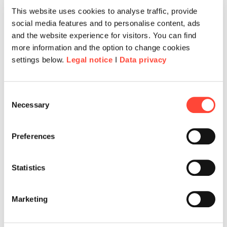
Anfang an involviert. Wir haben zunächst unsere
This website uses cookies to analyse traffic, provide
social media features and to personalise content, ads
heterogenen Anforderungen zusammengetragen
and the website experience for visitors. You can find
und sind mit diesem umfangreichen Katalog auf
more information and the option to change cookies
verschiedene Anbieter zugegangen.”
settings below.
Legal notice
I
Data privacy
Durch Demo-Zugänge konnte das Team sich
einen Überblick verschaffen und die
Consent
verschiedenen Systeme ausprobieren. Drei
Necessary
Selection
Anbieter waren in der engeren Auswahl. Die
Entscheidung fiel schließlich auf die
Preferences
imc Learning Suite
, weil sie die komplexen
Anforderungen am umfassendsten abdeckte.
Statistics
Zudem fühlte sich das Projektteam im
gesamten Auswahlprozess sehr gut und
transparent begleitet. Auch die
hohe Lernerzahl
Marketing
von über 10.000 Mitarbeiterinnen und
Mitarbeitern
plus rund 4.000 externen