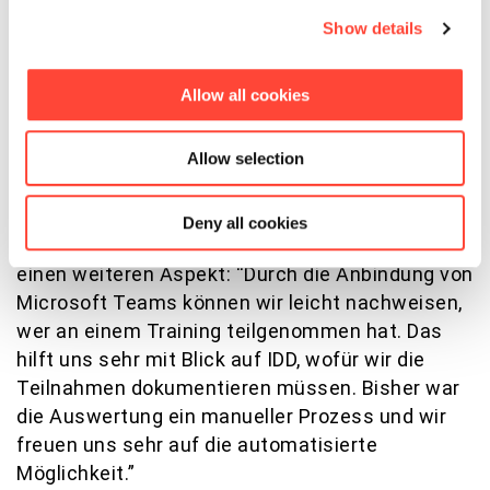
Nutzerinnen und Nutzern ist mit dem System
Show details
gut zu bewältigen.
Allow all cookies
Besonders überzeugend waren die
einfachere
Benutzerführung
und das
gemeinsame
Allow selection
Aufgabenmanagement für Admins
, das gute
Vertretungsmöglichkeiten gewährleistet.
Tamara Leitner, Digital Learning Consultant bei
Deny all cookies
der Württembergische Versicherung AG, betont
einen weiteren Aspekt: “Durch die Anbindung von
Microsoft Teams können wir leicht nachweisen,
wer an einem Training teilgenommen hat. Das
hilft uns sehr mit Blick auf IDD, wofür wir die
Teilnahmen dokumentieren müssen. Bisher war
die Auswertung ein manueller Prozess und wir
freuen uns sehr auf die automatisierte
Möglichkeit.”