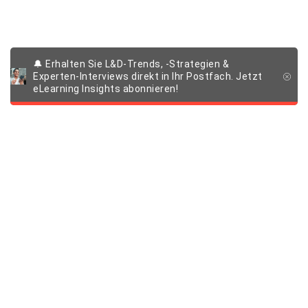
🔔 Erhalten Sie L&D-Trends, -Strategien &
Experten-Interviews direkt in Ihr Postfach. Jetzt
eLearning Insights abonnieren!
Produkte & Lösungen
Learning Management System
Unternehmen
E-Learning Autorentool
Individuelle Learning Experiences
Über uns
Quick Links
Standard Content
Karriere in der Scheer Gruppe