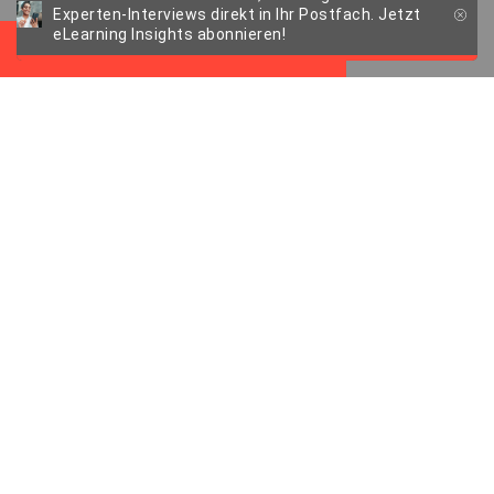
Nutzerfreundlichkeit
Experten-Interviews direkt in Ihr Postfach. Jetzt
eLearning Insights abonnieren!
Wie Sie die Learning Experience
verbessern können
LMS Usability:
Zentrale
Herausforderungen
und Lösungen