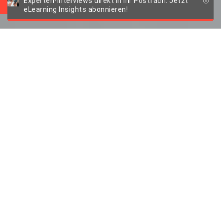
Experten-Interviews direkt in Ihr Postfach. Jetzt
eLearning Insights abonnieren!
E-Learning Inc.
Podcast
Highlights 2020
Unser Podcast rund um e-Learning und
Digitalisierung feiert Jubiläum
Anlässlich der 20. Folge des „E-Learning
Inc.“ Podcasts wurden einmal die Seiten
getauscht. Die Moderatorin Vanessa Klein,